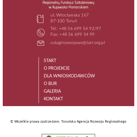
ul. Włocławska 167
87-100 Toruń
Tel.: +48 56 699 54 92/97
Fax: +48 56 699 54 99
uslugirozwojowe@tarr.org.pl
START
O PROJEKCIE
DLA WNIOSKODAWCÓW
O BUR
GALERIA
KONTAKT
© Wszelkie prawa zastrzeżone, Toruńska Agencja Rozwoju Regionalnego