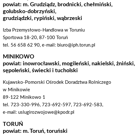
powiat: m. Grudziądz, brodnicki, chełmiński,
golubsko-dobrzyński,
grudziądzki, rypiński, wąbrzeski
Izba Przemysłowo-Handlowa w Toruniu
Sportowa 18-20, 87-100 Toruń
tel. 56 658 62 90, e-mail: biuro@iph.torun.pl
MINIKOWO
powiat: inowrocławski, mogileński, nakielski, żniński,
sępoleński, świecki i tucholski
Kujawsko-Pomorski Ośrodek Doradztwa Rolniczego
w Minikowie
89-122 Minikowo 1
tel. 723-330-996, 723-692-597, 723-692-583,
e-mail: uslugirozwojowe@kpodr.pl
TORUŃ
powiat: m. Toruń, toruński