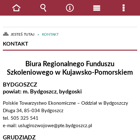
Strona
Wyszukiwarka
Narzędzia
Menu
Menu
główna
główne
szcze
JESTEŚ TUTAJ
KONTAKT
KONTAKT
Biura Regionalnego Funduszu
Szkoleniowego w Kujawsko-Pomorskiem
BYDGOSZCZ
powiat: m. Bydgoszcz, bydgoski
Polskie Towarzystwo Ekonomiczne – Oddział w Bydgoszczy
Długa 34, 85-034 Bydgoszcz
tel. 505 325 541
e-mail: uslugirozwojowe@pte.bydgoszcz.pl
GRUDZIĄDZ