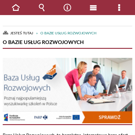
Strona
Wyszukiwarka
Narzędzia
Menu
Menu
główna
główne
szcze
JESTEŚ TUTAJ
O BAZIE USŁUG ROZWOJOWYCH
O BAZIE USŁUG ROZWOJOWYCH