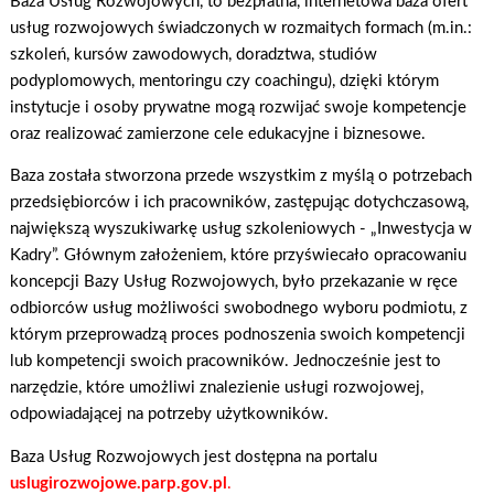
Baza Usług Rozwojowych, to bezpłatna, internetowa baza ofert
usług rozwojowych świadczonych w rozmaitych formach (m.in.:
szkoleń, kursów zawodowych, doradztwa, studiów
podyplomowych, mentoringu czy coachingu), dzięki którym
instytucje i osoby prywatne mogą rozwijać swoje kompetencje
oraz realizować zamierzone cele edukacyjne i biznesowe.
Baza została stworzona przede wszystkim z myślą o potrzebach
przedsiębiorców i ich pracowników, zastępując dotychczasową,
największą wyszukiwarkę usług szkoleniowych - „Inwestycja w
Kadry”. Głównym założeniem, które przyświecało opracowaniu
koncepcji Bazy Usług Rozwojowych, było przekazanie w ręce
odbiorców usług możliwości swobodnego wyboru podmiotu, z
którym przeprowadzą proces podnoszenia swoich kompetencji
lub kompetencji swoich pracowników. Jednocześnie jest to
narzędzie, które umożliwi znalezienie usługi rozwojowej,
odpowiadającej na potrzeby użytkowników.
Baza Usług Rozwojowych jest dostępna na portalu
uslugirozwojowe.parp.gov.pl
.