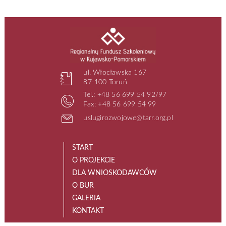
ul. Włocławska 167
87-100 Toruń
Tel.: +48 56 699 54 92/97
Fax: +48 56 699 54 99
uslugirozwojowe@tarr.org.pl
START
O PROJEKCIE
DLA WNIOSKODAWCÓW
O BUR
GALERIA
KONTAKT